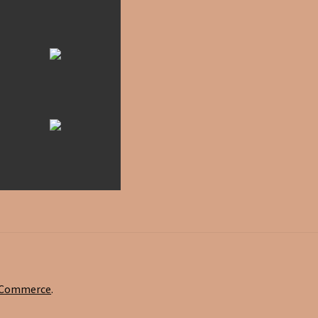
oCommerce
.